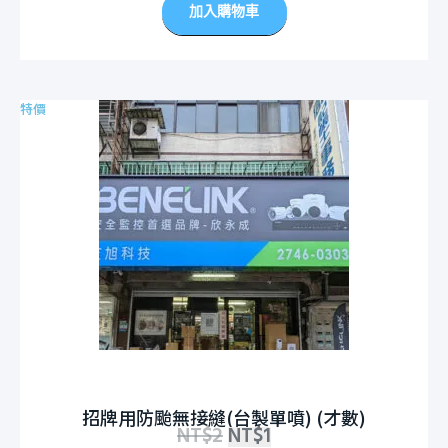
加入購物車
特價
招牌用防颱無接縫(台製單噴) (才數)
NT$
2
NT$
1