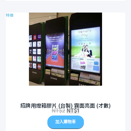
特價
招牌用燈箱膠片 (台製) 霧面亮面 (才數)
NT$
2
NT$
1
加入購物車