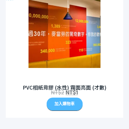
PVC相紙背膠 (水性) 霧面亮面 (才數)
NT$
2
NT$
1
加入購物車