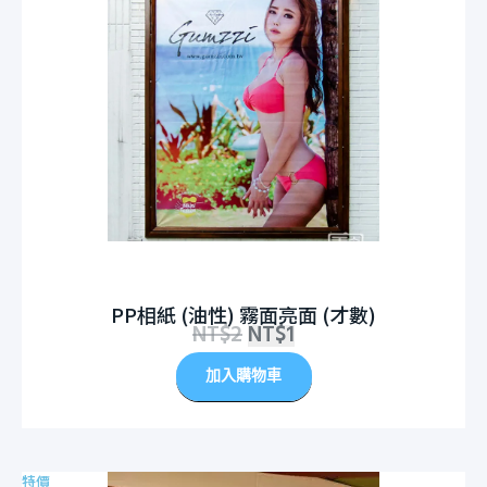
PP相紙 (油性) 霧面亮面 (才數)
NT$
2
NT$
1
加入購物車
特價