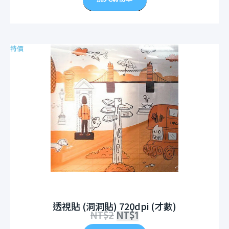
特價
透視貼 (洞洞貼) 720dpi (才數)
NT$
2
NT$
1