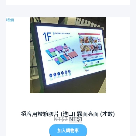
特價
招牌用燈箱膠片 (進口) 霧面亮面 (才數)
NT$
2
NT$
1
加入購物車