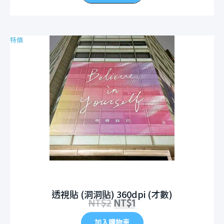
特價
透視貼 (洞洞貼) 360dpi (才數)
NT$
2
NT$
1
加入購物車