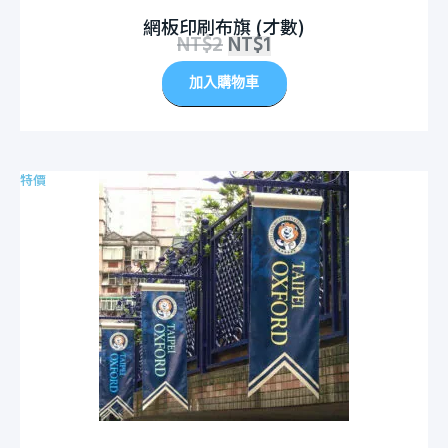
網板印刷布旗 (才數)
NT$
2
NT$
1
加入購物車
特價