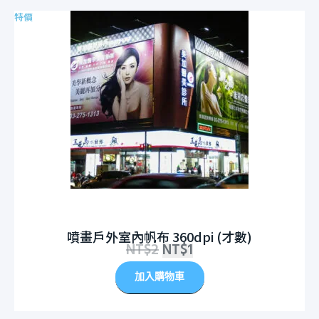
特價
噴畫戶外室內帆布 360dpi (才數)
NT$
2
NT$
1
加入購物車