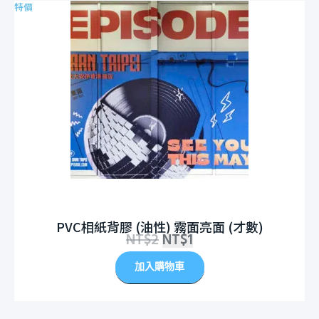
特價
PVC相紙背膠 (油性) 霧面亮面 (才數)
NT$
2
NT$
1
加入購物車