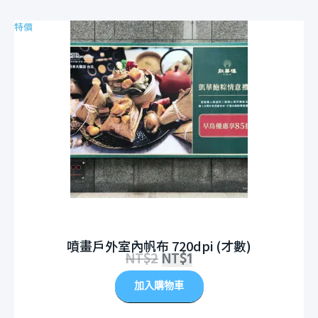
特價
噴畫戶外室內帆布 720dpi (才數)
NT$
2
NT$
1
加入購物車