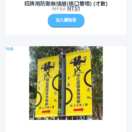
招牌用防颱無接縫(進口雙噴) (才數)
NT$
2
NT$
1
加入購物車
特價