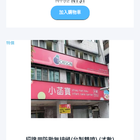
NT$
2
NT$
1
加入購物車
特價
招牌用防颱無接縫(台製雙噴) (才數)