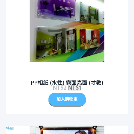
PP相紙 (水性) 霧面亮面 (才數)
NT$
2
NT$
1
加入購物車
特價