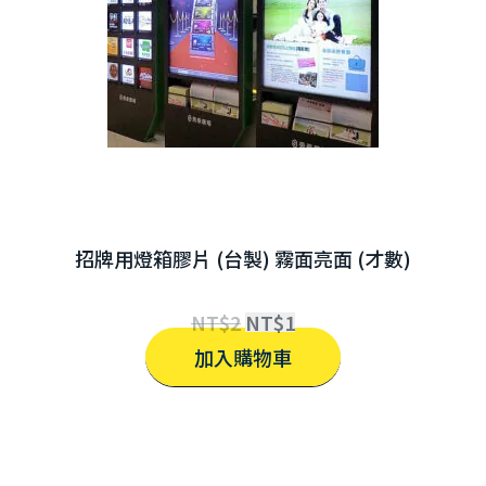
招牌用燈箱膠片 (台製) 霧面亮面 (才數)
NT$
2
NT$
1
加入購物車