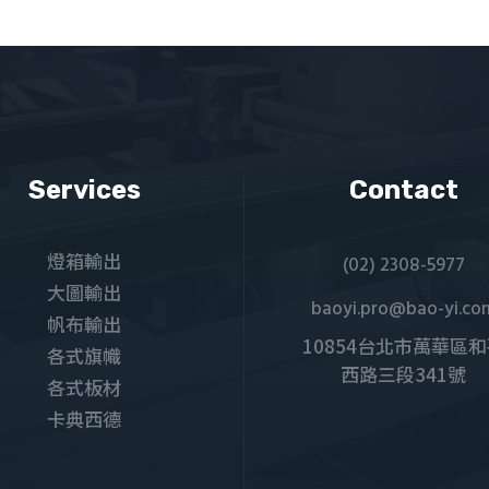
Services
Contact
燈箱輸出
(02) 2308-5977
大圖輸出
baoyi.pro@bao-yi.co
帆布輸出
10854台北市萬華區
各式旗幟
西路三段341號
各式板材
卡典西德