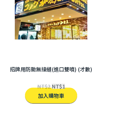
招牌用防颱無接縫(進口雙噴) (才數)
NT$
2
NT$
1
加入購物車