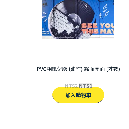
PVC相紙背膠 (油性) 霧面亮面 (才數)
NT$
2
NT$
1
加入購物車