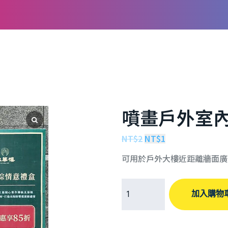
噴畫戶外室內帆布
NT$
2
NT$
1
可用於戶外大樓近距離牆面廣
加入購物