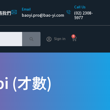
Call Us
Email
絡我們
(02) 2308-
baoyi.pro@bao-yi.com
5977
0
Sign in
 (才數)