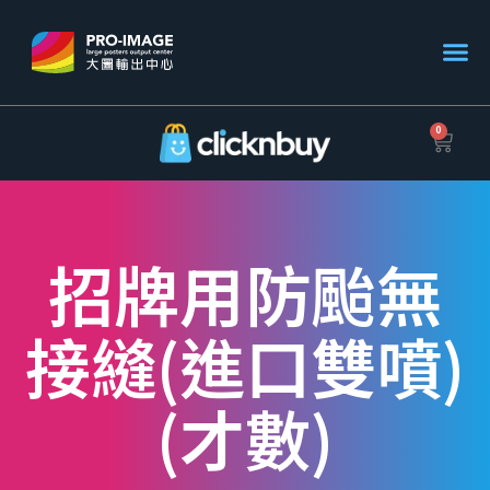
0
招牌用防颱無
接縫(進口雙噴)
(才數)